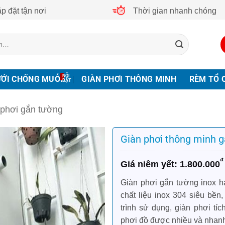
p đặt tận nơi
Thời gian nhanh chóng
ƯỚI CHỐNG MUỖI
GIÀN PHƠI THÔNG MINH
RÈM TỔ 
 phơi gắn tường
Giàn phơi thông minh g
Giá
Giá
₫
1.800.000
gốc
hiện
là:
tại
Giàn phơi gắn tường inox h
1.800.000₫.
là:
chất liệu inox 304 siêu bền, 
1.550.000₫.
trình sử dụng, giàn phơi t
phơi đồ được nhiều và nhan