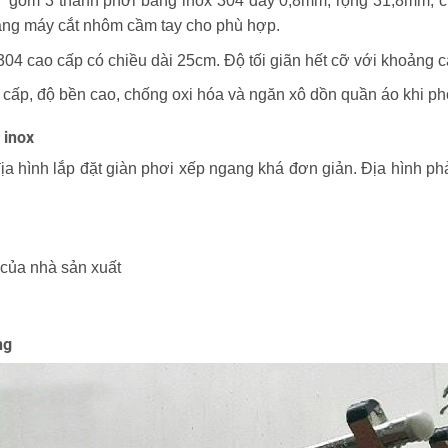
gồm 3 thanh phơi bằng inox 304 dày 0,8mm, rộng 31,8mm, chiề
bằng máy cắt nhôm cầm tay cho phù hợp.
304 cao cấp có chiều dài 25cm. Độ tối giãn hết cỡ với khoảng 
cấp, độ bền cao, chống oxi hóa và ngăn xô dồn quần áo khi ph
 inox
a hình lắp đặt giàn phơi xếp ngang khá đơn giản. Địa hình phải
 của nhà sản xuất
ng