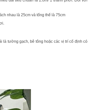
u dài tiêu chuẩn là 2.0m/ 1 thanh phơi. Đối với
cách nhau là 25cm và tổng thể là 75cm
ơi.
 là tường gạch, bê tông hoặc các vị trí cố định có