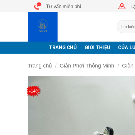
Bỏ
Tư vấn miễn phí
Lặ
qua
nội
Tìm
dung
kiếm:
TRANG CHỦ
GIỚI THIỆU
CỬA L
Trang chủ
/
Giàn Phơi Thông Minh
/
Giàn
-14%