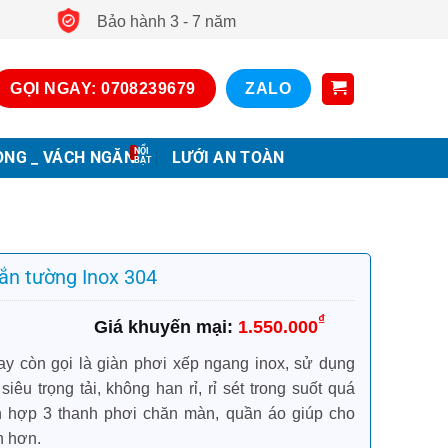
Bảo hành 3 - 7 năm
GỌI NGAY: 0708239679
ZALO
ONG _ VÁCH NGĂN
LƯỚI AN TOÀN
ắn tường Inox 304
₫
1.550.000
ay còn gọi là giàn phơi xếp ngang inox, sử dụng
siêu trọng tải, không han rỉ, rỉ sét trong suốt quá
ích hợp 3 thanh phơi chăn màn, quần áo giúp cho
h hơn.