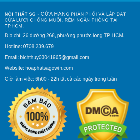
- CỬA HÀN
NỘI THẤT SG
G PHÂN PHỐI VÀ LẮP ĐẶT
CỬA LƯỚI CHỐNG MUỖI, RÈM NGĂN PHÒNG TẠI
TP.HCM.
Địa chỉ: 26 đường 268, phường phước long TP HCM.
Hotline: 0708.239.679
Email: bichthuy03041965@gmail.com
Website: hoaphatsagowin.com
Giờ làm việc: 6h00 - 22h tất cả các ngày trong tuần