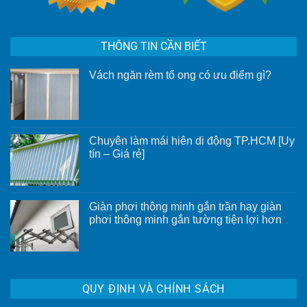
THÔNG TIN CẦN BIẾT
Vách ngăn rèm tổ ong có ưu điểm gì?
Không
có
bình
luận
ở
Vách
Chuyên làm mái hiên di động TP.HCM [Uy
ngăn
rèm
tín – Giá rẻ]
tổ
Không
ong
có
có
bình
ưu
luận
điểm
ở
gì?
Giàn phơi thông minh gắn trần hay giàn
Chuyên
phơi thông minh gắn tường tiện lợi hơn
làm
mái
Không
hiên
có
di
bình
động
luận
TP.HCM
ở
[Uy
Giàn
tín
QUY ĐỊNH VÀ CHÍNH SÁCH
phơi
–
thông
Giá
minh