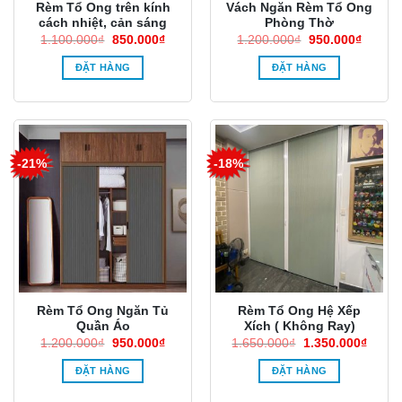
Rèm Tổ Ong trên kính
Vách Ngăn Rèm Tổ Ong
cách nhiệt, cản sáng
Phòng Thờ
Giá
Giá
Giá
Giá
1.100.000
₫
850.000
₫
1.200.000
₫
950.000
₫
gốc
hiện
gốc
hiện
là:
tại
là:
tại
ĐẶT HÀNG
ĐẶT HÀNG
1.100.000₫.
là:
1.200.000₫.
là:
850.000₫.
950.00
-21%
-18%
Rèm Tổ Ong Ngăn Tủ
Rèm Tổ Ong Hệ Xếp
Quần Áo
Xích ( Không Ray)
Giá
Giá
Giá
Giá
1.200.000
₫
950.000
₫
1.650.000
₫
1.350.000
₫
gốc
hiện
gốc
hiện
là:
tại
là:
tại
ĐẶT HÀNG
ĐẶT HÀNG
1.200.000₫.
là:
1.650.000₫.
là:
950.000₫.
1.350