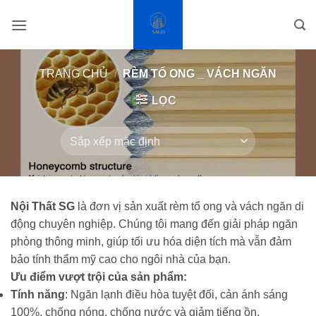
Bỏ
qua
nội
dung
TRANG CHỦ
/
RÈM TỔ ONG _ VÁCH NGĂN
LỌC
Nội Thất SG
là đơn vị sản xuất rèm tổ ong và vách ngăn di
động chuyên nghiệp. Chúng tôi mang đến giải pháp ngăn
phòng thông minh, giúp tối ưu hóa diện tích mà vẫn đảm
bảo tính thẩm mỹ cao cho ngôi nhà của bạn.
Ưu điểm vượt trội của sản phẩm:
Tính năng
: Ngăn lạnh điều hòa tuyệt đối, cản ánh sáng
100%, chống nóng, chống nước và giảm tiếng ồn.