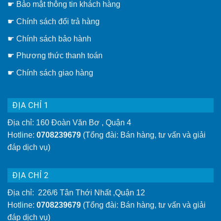
rẻ]
☛
Bảo mật thông tin khách hàng
gắn
trần
hay
☛
Chính sách đổi trả hàng
giàn
phơi
thông
☛ Chính sách bảo hành
minh
gắn
☛ Phương thức thanh toán
tường
tiện
lợi
☛
Chính sách giao hàng
hơn
ĐỊA CHỈ 1
Địa chỉ: 160 Đoàn Văn Bơ , Quận 4
Hotline:
0708239679
(Tổng đài: Bán hàng, tư vấn và giải
đáp dịch vụ)
ĐỊA CHỈ 2
Địa chỉ: 226/6 Tân Thới Nhất ,Quận 12
Hotline:
0708239679
(Tổng đài: Bán hàng, tư vấn và giải
đáp dịch vụ)