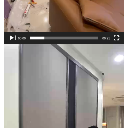
00:00
00:21
Trình
chơi
Video