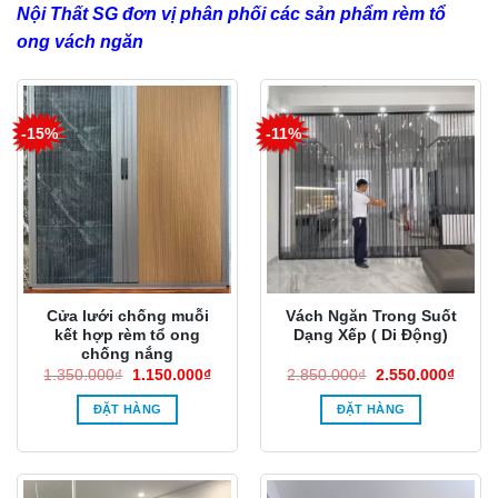
Nội Thất SG
đơn vị phân phối các sản phẩm rèm tổ
ong vách ngăn
-15%
-11%
Cửa lưới chống muỗi
Vách Ngăn Trong Suốt
kết hợp rèm tổ ong
Dạng Xếp ( Di Động)
chống nắng
Giá
Giá
Giá
Giá
1.350.000
₫
1.150.000
₫
2.850.000
₫
2.550.000
₫
gốc
hiện
gốc
hiện
là:
tại
là:
tại
ĐẶT HÀNG
ĐẶT HÀNG
1.350.000₫.
là:
2.850.000₫.
là:
1.150.000₫.
2.550