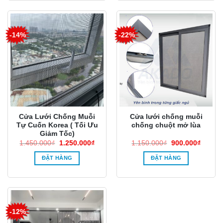
-14%
-22%
Cửa Lưới Chống Muỗi
Cửa lưới chống muỗi
Tự Cuốn Korea ( Tối Ưu
chống chuột mở lùa
Giảm Tốc)
Giá
Giá
Giá
Giá
1.450.000
₫
1.250.000
₫
1.150.000
₫
900.000
₫
gốc
hiện
gốc
hiện
là:
tại
là:
tại
ĐẶT HÀNG
ĐẶT HÀNG
1.450.000₫.
là:
1.150.000₫.
là:
1.250.000₫.
900.00
-12%