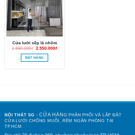
Cửa lưới xếp lá nhôm
Giá
Giá
2.890.000
₫
2.550.000
₫
gốc
hiện
là:
tại
ĐẶT HÀNG
2.890.000₫.
là:
2.550.000₫.
- CỬA HÀN
NỘI THẤT SG
G PHÂN PHỐI VÀ LẮP ĐẶT
CỬA LƯỚI CHỐNG MUỖI, RÈM NGĂN PHÒNG TẠI
TP.HCM.