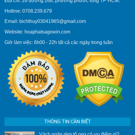
Địa chỉ: 26 đường 268, phường phước long TP HCM.
Hotline: 0708.239.679
Email: bichthuy03041965@gmail.com
Website: hoaphatsagowin.com
Giờ làm việc: 6h00 - 22h tất cả các ngày trong tuần
THÔNG TIN CẦN BIẾT
Vách ngăn rèm tổ ong có ưu điểm gì?