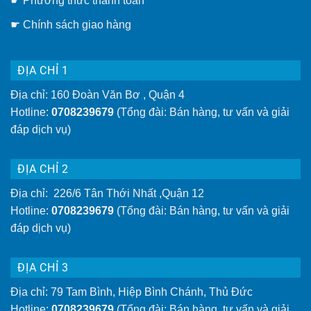
☛ Phương thức thanh toán
tường
tiện
lợi
☛
Chính sách giao hàng
hơn
ĐỊA CHỈ 1
Địa chỉ: 160 Đoàn Văn Bơ , Quận 4
Hotline:
0708239679
(Tổng đài: Bán hàng, tư vấn và giải
đáp dịch vụ)
ĐỊA CHỈ 2
Địa chỉ: 226/6 Tân Thới Nhất ,Quận 12
Hotline:
0708239679
(Tổng đài: Bán hàng, tư vấn và giải
đáp dịch vụ)
ĐỊA CHỈ 3
Địa chỉ: 79 Tam Bình, Hiệp Bình Chánh, Thủ Đức
Hotline:
0708239679
(Tổng đài: Bán hàng, tư vấn và giải