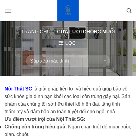
Bỏ
qua
nội
dung
TRANG CHỦ
/
CỬA LƯỚI CHỐNG MUỖI
LỌC
Nội Thất SG
là giải pháp tiện lợi và hiệu quả giúp bảo vệ
sức khỏe gia đình bạn khỏi các loại côn trùng gây hại. Sản
phẩm của chúng tôi sở hữu thiết kế hiện đại, tăng tính
thẩm mỹ và đảm bảo an toàn tuyệt đối cho ngôi nhà.
Ưu điểm vượt trội của Nội Thất SG:
Chống côn trùng hiệu quả:
Ngăn chặn triệt để muỗi, ruồi,
gián, chuột.