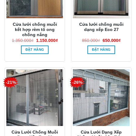
Cửa lưới chống muỗi
Cửa lưới chống muỗi
kết hợp rèm tổ ong
dạng xếp Eco 27
chống nắng
Giá
Giá
Giá
Giá
1.350.000
₫
1.150.000
₫
850.000
₫
650.000
₫
gốc
hiện
gốc
hiện
là:
tại
là:
tại
ĐẶT HÀNG
ĐẶT HÀNG
1.350.000₫.
là:
850.000₫.
là:
1.150.000₫.
650.000
-21%
-26%
Cửa Lưới Chống Muỗi
Cửa Lưới Dạng Xếp