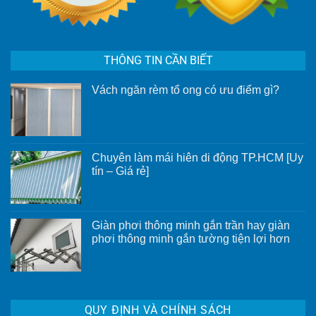
THÔNG TIN CẦN BIẾT
Vách ngăn rèm tổ ong có ưu điểm gì?
Không
có
bình
luận
ở
Vách
Chuyên làm mái hiên di động TP.HCM [Uy
ngăn
rèm
tín – Giá rẻ]
tổ
Không
ong
có
có
bình
ưu
luận
điểm
ở
gì?
Giàn phơi thông minh gắn trần hay giàn
Chuyên
phơi thông minh gắn tường tiện lợi hơn
làm
mái
Không
hiên
có
di
bình
động
luận
TP.HCM
ở
[Uy
Giàn
tín
QUY ĐỊNH VÀ CHÍNH SÁCH
phơi
–