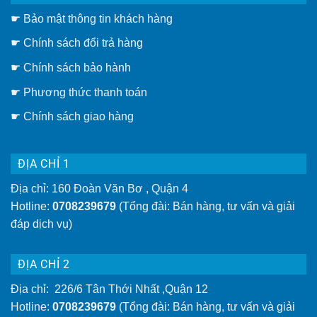
thông
Giá
minh
rẻ]
☛
Bảo mật thông tin khách hàng
gắn
trần
hay
☛
Chính sách đổi trả hàng
giàn
phơi
thông
☛ Chính sách bảo hành
minh
gắn
☛ Phương thức thanh toán
tường
tiện
lợi
☛
Chính sách giao hàng
hơn
ĐỊA CHỈ 1
Địa chỉ: 160 Đoàn Văn Bơ , Quận 4
Hotline:
0708239679
(Tổng đài: Bán hàng, tư vấn và giải
đáp dịch vụ)
ĐỊA CHỈ 2
Địa chỉ: 226/6 Tân Thới Nhất ,Quận 12
Hotline:
0708239679
(Tổng đài: Bán hàng, tư vấn và giải