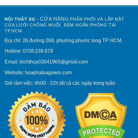
- CỬA HÀN
NỘI THẤT SG
G PHÂN PHỐI VÀ LẮP ĐẶT
CỬA LƯỚI CHỐNG MUỖI, RÈM NGĂN PHÒNG TẠI
TP.HCM.
Địa chỉ: 26 đường 268, phường phước long TP HCM.
Hotline: 0708.239.679
Email: bichthuy03041965@gmail.com
Website: hoaphatsagowin.com
Giờ làm việc: 6h00 - 22h tất cả các ngày trong tuần