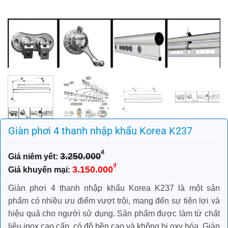
Giàn phơi 4 thanh nhập khẩu Korea K237
₫
3.250.000
Giá
Giá
₫
3.150.000
gốc
hiện
là:
tại
Giàn phơi 4 thanh nhập khẩu Korea K237 là một sản
3.250.000₫.
là:
phẩm có nhiều ưu điểm vượt trội, mang đến sự tiện lợi và
3.150.000₫.
hiệu quả cho người sử dụng. Sản phẩm được làm từ chất
liệu inox cao cấp, có độ bền cao và không bị oxy hóa. Giàn