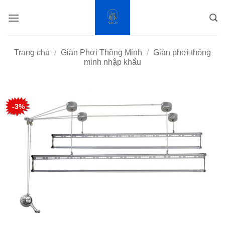
Bỏ
qua
nội
dung
Trang chủ
/
Giàn Phơi Thông Minh
/
Giàn phơi thông
minh nhập khẩu
-3%