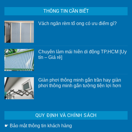
THÔNG TIN CẦN BIẾT
Vách ngăn rèm tổ ong có ưu điểm gì?
Không
có
bình
luận
ở
Vách
Chuyên làm mái hiên di động TP.HCM [Uy
ngăn
rèm
tín – Giá rẻ]
tổ
Không
ong
có
có
bình
ưu
luận
điểm
ở
gì?
Giàn phơi thông minh gắn trần hay giàn
Chuyên
phơi thông minh gắn tường tiện lợi hơn
làm
mái
Không
hiên
có
di
bình
động
luận
TP.HCM
ở
[Uy
Giàn
tín
QUY ĐỊNH VÀ CHÍNH SÁCH
phơi
–
thông
Giá
minh
rẻ]
☛
Bảo mật thông tin khách hàng
gắn
trần