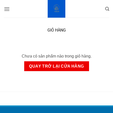
Bỏ
qua
nội
dung
GIỎ HÀNG
Chưa có sản phẩm nào trong giỏ hàng.
QUAY TRỞ LẠI CỬA HÀNG