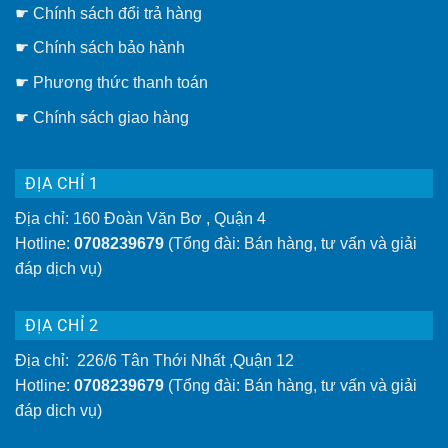
hay
☛
Chính sách đổi trả hàng
giàn
phơi
thông
☛ Chính sách bảo hành
minh
gắn
☛ Phương thức thanh toán
tường
tiện
lợi
☛
Chính sách giao hàng
hơn
ĐỊA CHỈ 1
Địa chỉ: 160 Đoàn Văn Bơ , Quận 4
Hotline:
0708239679
(Tổng đài: Bán hàng, tư vấn và giải
đáp dịch vụ)
ĐỊA CHỈ 2
Địa chỉ: 226/6 Tân Thới Nhất ,Quận 12
Hotline:
0708239679
(Tổng đài: Bán hàng, tư vấn và giải
đáp dịch vụ)