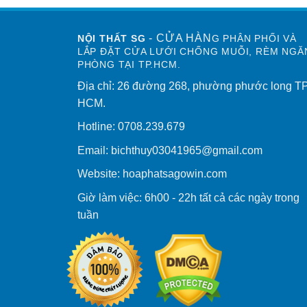
- CỬA HÀN
NỘI THẤT SG
G PHÂN PHỐI VÀ
LẮP ĐẶT CỬA LƯỚI CHỐNG MUỖI, RÈM NGĂ
PHÒNG TẠI TP.HCM.
Địa chỉ: 26 đường 268, phường phước long T
HCM.
Hotline: 0708.239.679
Email: bichthuy03041965@gmail.com
Website: hoaphatsagowin.com
Giờ làm việc: 6h00 - 22h tất cả các ngày trong
tuần