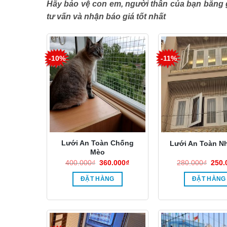
Hãy bảo vệ con em, người thân của bạn bằng g
tư vấn và nhận báo giá tốt nhất
-10%
-11%
Lưới An Toàn Chống
Lưới An Toàn N
Mèo
Giá
Giá
Giá
400.000
₫
360.000
₫
280.000
₫
250.
gốc
hiện
gốc
là:
tại
là:
ĐẶT HÀNG
ĐẶT HÀNG
400.000₫.
là:
280.
360.000₫.