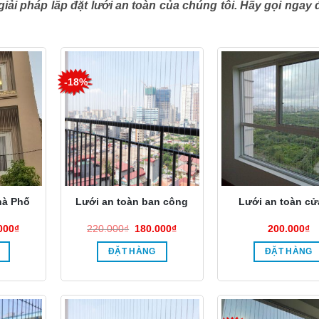
iải pháp lắp đặt lưới an toàn của chúng tôi. Hãy gọi ngay
-18%
hà Phố
Lưới an toàn ban công
Lưới an toàn cử
Giá
Giá
Giá
000
₫
220.000
₫
180.000
₫
200.000
₫
hiện
gốc
hiện
tại
là:
tại
ĐẶT HÀNG
ĐẶT HÀNG
000₫.
là:
220.000₫.
là:
250.000₫.
180.000₫.