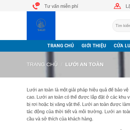
Bỏ
Tư vấn miễn phí
Lặ
qua
nội
Tìm
dung
kiếm:
TRANG CHỦ
GIỚI THIỆU
CỬA L
TRANG CHỦ
/
LƯỚI AN TOÀN
Lưới an toàn là một giải pháp hiệu quả để bảo vệ 
cao. Lưới an toàn có thể được lắp đặt ở các khu 
bị rơi hoặc bị văng vật thể. Lưới an toàn được là
tác động của thời tiết và môi trường. Lưới an t
cầu và sở thích của khách hàng.