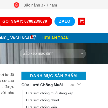
Bảo hành 3 - 7 năm
GỌI NGAY: 0708239679
ZALO
ONG _ VÁCH NGĂN
LƯỚI AN TOÀN
rơi từ độ
DANH MỤC SẢN PHẨM
y cơ cao
Cửa Lưới Chống Muỗi
(9)
chịu được
 với nhu
Cửa lưới chống muỗi dạng xếp
Cửa lưới chống chuột
Cửa lưới chống kiến