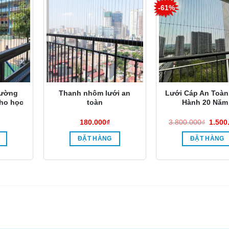
-61%
rường
Thanh nhôm lưới an
Lưới Cáp An Toàn
ho học
toàn
Hành 20 Năm 
Giá
180.000
₫
3.800.000
₫
1.500
gốc
là:
ĐẶT HÀNG
ĐẶT HÀNG
3.800