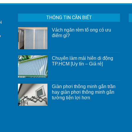
THÔNG TIN CẦN BIẾT
N
Vách ngăn rèm tổ ong có ưu
điểm gì?
P
Không
có
bình
luận
ở
Chuyên làm mái hiên di động
Vách
TP.HCM [Uy tín – Giá rẻ]
ngăn
rèm
Không
tổ
có
ong
bình
có
luận
ưu
ở
Giàn phơi thông minh gắn trần
điểm
Chuyên
gì?
hay giàn phơi thông minh gắn
làm
mái
tường tiện lợi hơn
hiên
Không
di
có
động
bình
TP.HCM
luận
[Uy
ở
tín
Giàn
–
phơi
Giá
thông
rẻ]