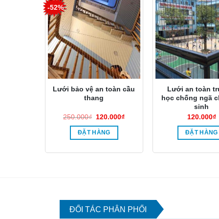
-52%
Lưới bảo vệ an toàn cầu
Lưới an toàn t
thang
học chống ngã c
sinh
Giá
Giá
250.000
₫
120.000
₫
120.000
₫
gốc
hiện
là:
tại
ĐẶT HÀNG
ĐẶT HÀNG
250.000₫.
là:
120.000₫.
ĐỐI TÁC PHÂN PHỐI