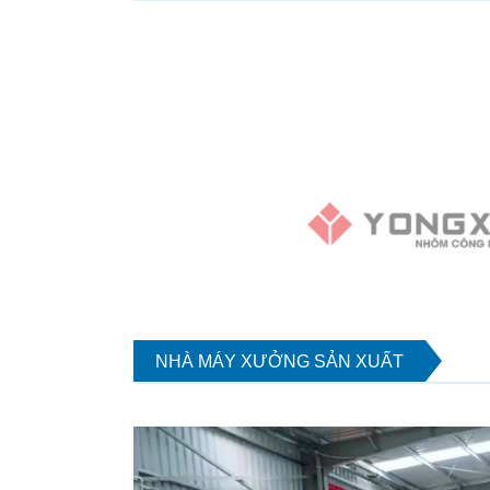
NHÀ MÁY XƯỞNG SẢN XUẤT