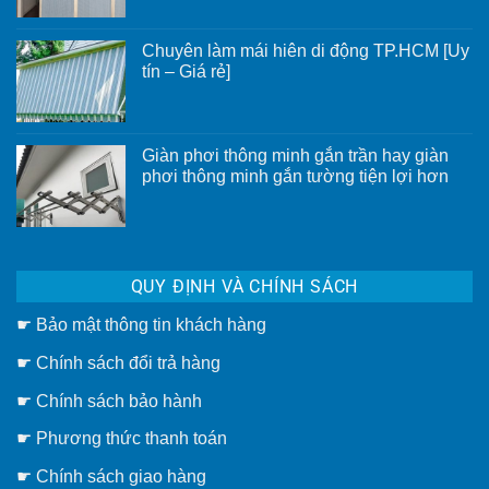
luận
ở
Vách
Chuyên làm mái hiên di động TP.HCM [Uy
ngăn
rèm
tín – Giá rẻ]
tổ
Không
ong
có
có
bình
ưu
luận
điểm
ở
gì?
Giàn phơi thông minh gắn trần hay giàn
Chuyên
phơi thông minh gắn tường tiện lợi hơn
làm
mái
Không
hiên
có
di
bình
động
luận
TP.HCM
ở
[Uy
Giàn
tín
QUY ĐỊNH VÀ CHÍNH SÁCH
phơi
–
thông
Giá
minh
rẻ]
☛
Bảo mật thông tin khách hàng
gắn
trần
hay
☛
Chính sách đổi trả hàng
giàn
phơi
thông
☛ Chính sách bảo hành
minh
gắn
☛ Phương thức thanh toán
tường
tiện
lợi
☛
Chính sách giao hàng
hơn