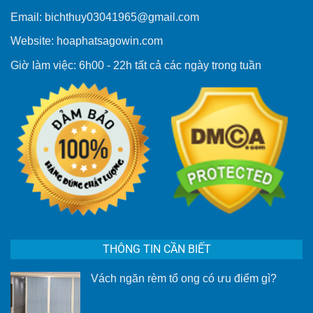
Email: bichthuy03041965@gmail.com
Website: hoaphatsagowin.com
Giờ làm việc: 6h00 - 22h tất cả các ngày trong tuần
THÔNG TIN CẦN BIẾT
Vách ngăn rèm tổ ong có ưu điểm gì?
Không
có
bình