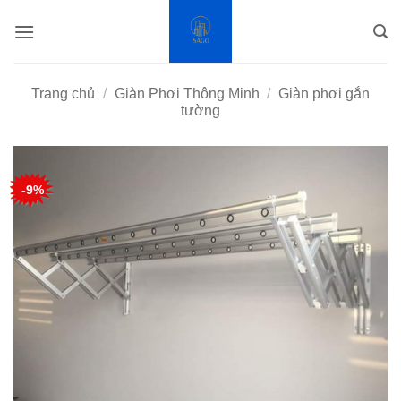
Bỏ
qua
nội
dung
Trang chủ
/
Giàn Phơi Thông Minh
/
Giàn phơi gắn
tường
-9%