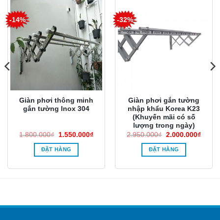
-14%
-32%
Giàn phơi thông minh
Giàn phơi gắn tường
gắn tường Inox 304
nhập khẩu Korea K23
(Khuyến mãi có số
lượng trong ngày)
Giá
Giá
Giá
Giá
1.800.000
₫
1.550.000
₫
2.950.000
₫
2.000.000
₫
gốc
hiện
gốc
hiện
là:
tại
là:
tại
ĐẶT HÀNG
ĐẶT HÀNG
1.800.000₫.
là:
2.950.000₫.
là:
0.000₫.
1.550.000₫.
2.000