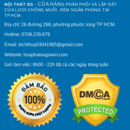
- CỬA HÀN
NỘI THẤT SG
G PHÂN PHỐI VÀ LẮP ĐẶT
CỬA LƯỚI CHỐNG MUỖI, RÈM NGĂN PHÒNG TẠI
TP.HCM.
Địa chỉ: 26 đường 268, phường phước long TP HCM.
Hotline: 0708.239.679
Email: bichthuy03041965@gmail.com
Website: hoaphatsagowin.com
Giờ làm việc: 6h00 - 22h tất cả các ngày trong tuần