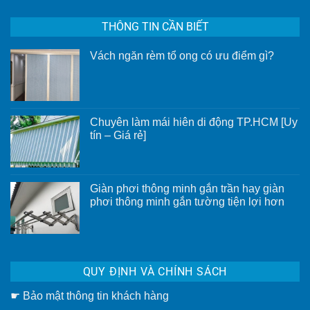
THÔNG TIN CẦN BIẾT
Vách ngăn rèm tổ ong có ưu điểm gì?
Không
có
bình
luận
ở
Vách
Chuyên làm mái hiên di động TP.HCM [Uy
ngăn
rèm
tín – Giá rẻ]
tổ
Không
ong
có
có
bình
ưu
luận
điểm
ở
gì?
Giàn phơi thông minh gắn trần hay giàn
Chuyên
phơi thông minh gắn tường tiện lợi hơn
làm
mái
Không
hiên
có
di
bình
động
luận
TP.HCM
ở
[Uy
Giàn
tín
QUY ĐỊNH VÀ CHÍNH SÁCH
phơi
–
thông
Giá
minh
rẻ]
☛
Bảo mật thông tin khách hàng
gắn
trần