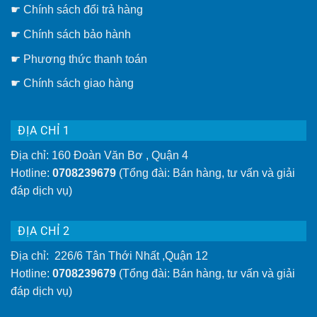
hay
☛
Chính sách đổi trả hàng
giàn
phơi
thông
☛ Chính sách bảo hành
minh
gắn
☛ Phương thức thanh toán
tường
tiện
lợi
☛
Chính sách giao hàng
hơn
ĐỊA CHỈ 1
Địa chỉ: 160 Đoàn Văn Bơ , Quận 4
Hotline:
0708239679
(Tổng đài: Bán hàng, tư vấn và giải
đáp dịch vụ)
ĐỊA CHỈ 2
Địa chỉ: 226/6 Tân Thới Nhất ,Quận 12
Hotline:
0708239679
(Tổng đài: Bán hàng, tư vấn và giải
đáp dịch vụ)