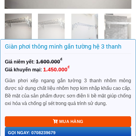
Giàn phơi thông minh gắn tường hệ 3 thanh
₫
1.600.000
Giá
Giá
₫
1.450.000
gốc
hiện
là:
tại
Giàn phơi xếp ngang gắn tường 3 thanh nhôm mỏng
1.600.000₫.
là:
được sử dụng chất liệu nhôm hợp kim nhập khẩu cao cấp.
1.450.000₫.
Bề mặt của sản phẩm được sơn điện li bề mặt giúp chống
oxi hóa và chống gỉ sét trong quá trình sử dụng.
MUA HÀNG
GỌI NGAY: 0708239679