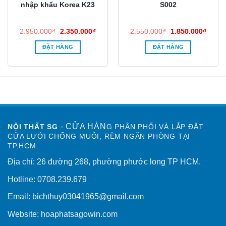
nhập khẩu Korea K23
S002
Giá
Giá
Giá
Giá
2.950.000
₫
2.350.000
₫
2.550.000
₫
1.850.000
₫
gốc
hiện
gốc
hiện
là:
tại
là:
tại
ĐẶT HÀNG
ĐẶT HÀNG
2.950.000₫.
là:
2.550.000₫.
là:
0.000₫.
2.350.000₫.
1.850
- CỬA HÀN
NỘI THẤT SG
G PHÂN PHỐI VÀ LẮP ĐẶT
CỬA LƯỚI CHỐNG MUỖI, RÈM NGĂN PHÒNG TẠI
TP.HCM.
Địa chỉ: 26 đường 268, phường phước long TP HCM.
Hotline: 0708.239.679
Email: bichthuy03041965@gmail.com
Website: hoaphatsagowin.com