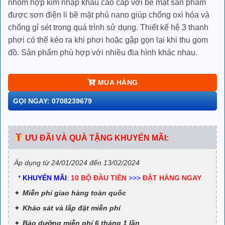
nhôm hợp kim nhập khẩu cao cấp với bề mặt sản phẩm
được sơn điện li bề mặt phủ nano giúp chống oxi hóa và
chống gỉ sét trong quá trình sử dụng. Thiết kế hệ 3 thanh
phơi có thể kéo ra khi phơi hoặc gập gọn lại khi thu gom
đồ. Sản phẩm phù hợp với nhiều địa hình khác nhau.
MUA HÀNG
GỌI NGAY: 0708239679
ƯU ĐÃI VÀ QUÀ TẶNG KHUYẾN MÃI:
Áp dụng từ 24/01/2024 đến 13/02/2024
*
KHUYẾN MÃI
:
10 BỘ ĐẦU TIÊN
>>>
ĐẶT HÀNG NGAY
Miễn phí giao hàng toàn quốc
Khảo sát và lắp đặt miễn phí
Bảo dưỡng miễn phí 6 tháng 1 lần