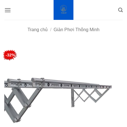
Bỏ
qua
nội
dung
Trang chủ
/
Giàn Phơi Thông Minh
-32%