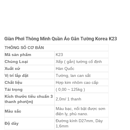
Giàn Phơi Thông Minh Quần Áo Gắn Tường Korea K23
THÔNG SỐ CƠ BẢN
Mã sản phẩm
K23
Chủng Loại
Xếp ( gắn) tường cố định
Xuất xứ
Hàn Quốc
Vị trí lắp đặt
Tường, lan can sắt
Chất liệu
Hợp kim nhôm cao cấp
Tải trọng
( 0,00 ~ 125kg )
Kích thước tiêu chuẩn 3
2,0m/ 1 thanh
thanh phơi(m)
Màu bạc, nổi bật được sơn
Màu sắc
điện ly, phủ nano.
Đường kính D27mm, Dày
Độ dày
1,6mm