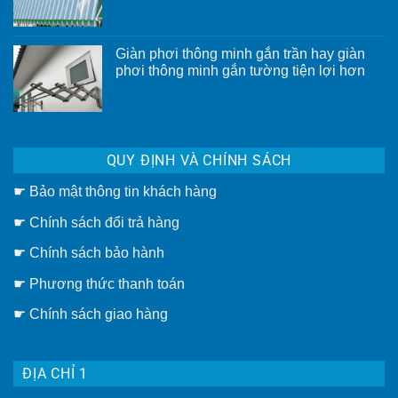
Không
ong
có
có
bình
ưu
luận
điểm
ở
gì?
Giàn phơi thông minh gắn trần hay giàn
Chuyên
phơi thông minh gắn tường tiện lợi hơn
làm
mái
Không
hiên
có
di
bình
động
luận
TP.HCM
ở
[Uy
Giàn
tín
QUY ĐỊNH VÀ CHÍNH SÁCH
phơi
–
thông
Giá
minh
rẻ]
☛
Bảo mật thông tin khách hàng
gắn
trần
hay
☛
Chính sách đổi trả hàng
giàn
phơi
thông
☛ Chính sách bảo hành
minh
gắn
☛ Phương thức thanh toán
tường
tiện
lợi
☛
Chính sách giao hàng
hơn
ĐỊA CHỈ 1