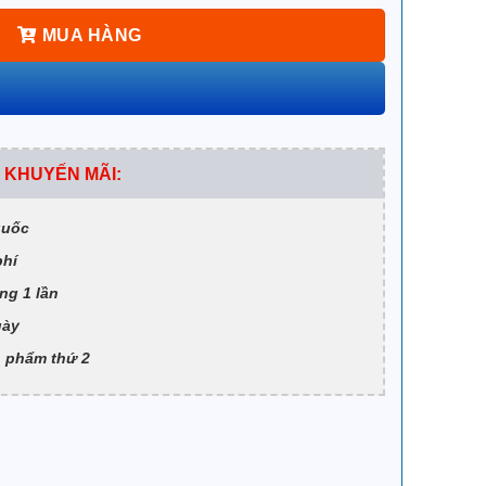
MUA HÀNG
 KHUYẾN MÃI:
quốc
phí
ng 1 lần
gày
 phẩm thứ 2