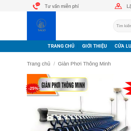
Bỏ
Tư vấn miễn phí
Lặ
qua
nội
Tìm
dung
kiếm:
TRANG CHỦ
GIỚI THIỆU
CỬA L
Trang chủ
/
Giàn Phơi Thông Minh
-25%