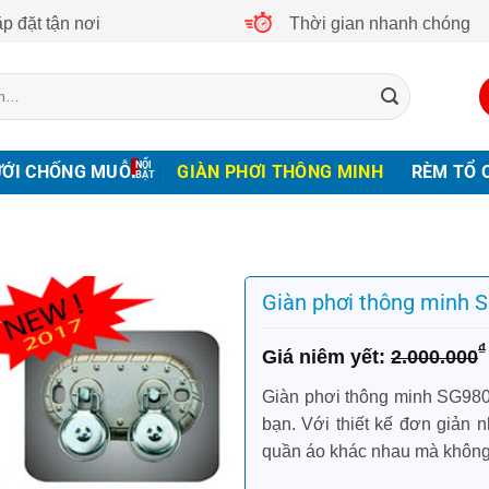
p đặt tận nơi
Thời gian nhanh chóng
ƯỚI CHỐNG MUỖI
GIÀN PHƠI THÔNG MINH
RÈM TỔ 
Giàn phơi thông minh 
Giá
Giá
₫
2.000.000
gốc
hiện
là:
tại
Giàn phơi thông minh SG980 l
2.000.000₫.
là:
bạn. Với thiết kế đơn giản 
1.500.000₫.
quần áo khác nhau mà không 