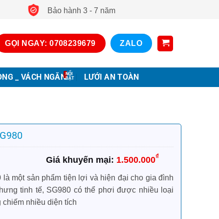
Bảo hành 3 - 7 năm
GỌI NGAY: 0708239679
ZALO
ONG _ VÁCH NGĂN
LƯỚI AN TOÀN
SG980
₫
1.500.000
à một sản phẩm tiện lợi và hiện đại cho gia đình
nhưng tinh tế, SG980 có thể phơi được nhiều loại
chiếm nhiều diện tích