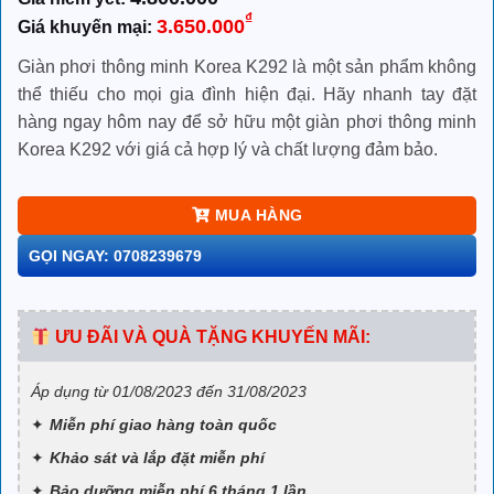
Giá
Giá
₫
3.650.000
gốc
hiện
là:
tại
Giàn phơi thông minh Korea K292 là một sản phẩm không
4.800.000₫.
là:
thể thiếu cho mọi gia đình hiện đại. Hãy nhanh tay đặt
3.650.000₫.
hàng ngay hôm nay để sở hữu một giàn phơi thông minh
Korea K292 với giá cả hợp lý và chất lượng đảm bảo.
MUA HÀNG
GỌI NGAY: 0708239679
ƯU ĐÃI VÀ QUÀ TẶNG KHUYẾN MÃI:
Áp dụng từ 01/08/2023 đến 31/08/2023
Miễn phí giao hàng toàn quốc
Khảo sát và lắp đặt miễn phí
Bảo dưỡng miễn phí 6 tháng 1 lần