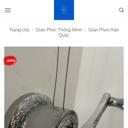
Bỏ
qua
nội
dung
Trang chủ
/
Giàn Phơi Thông Minh
/
Giàn Phơi Hàn
Quốc
-24%