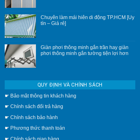
bình
luận
ở
Vách
Chuyên làm mái hiên di động TP.HCM [Uy
ngăn
rèm
tín – Giá rẻ]
tổ
Không
ong
có
có
bình
ưu
luận
điểm
ở
gì?
Giàn phơi thông minh gắn trần hay giàn
Chuyên
phơi thông minh gắn tường tiện lợi hơn
làm
mái
Không
hiên
có
di
bình
động
luận
TP.HCM
ở
[Uy
Giàn
tín
QUY ĐỊNH VÀ CHÍNH SÁCH
phơi
–
thông
Giá
minh
rẻ]
☛
Bảo mật thông tin khách hàng
gắn
trần
hay
☛
Chính sách đổi trả hàng
giàn
phơi
thông
☛ Chính sách bảo hành
minh
gắn
☛ Phương thức thanh toán
tường
tiện
lợi
☛
Chính sách giao hàng