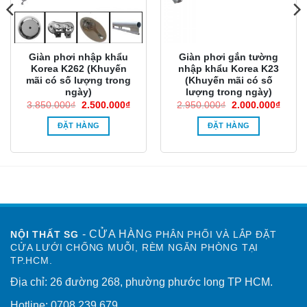
Giàn phơi nhập khẩu
Giàn phơi gắn tường
Korea K262 (Khuyến
nhập khẩu Korea K23
mãi có số lượng trong
(Khuyến mãi có số
ngày)
lượng trong ngày)
Giá
Giá
Giá
Giá
3.850.000
₫
2.500.000
₫
2.950.000
₫
2.000.000
₫
gốc
hiện
gốc
hiện
là:
tại
là:
tại
ĐẶT HÀNG
ĐẶT HÀNG
3.850.000₫.
là:
2.950.000₫.
là:
0.000₫.
2.500.000₫.
2.000
- CỬA HÀN
NỘI THẤT SG
G PHÂN PHỐI VÀ LẮP ĐẶT
CỬA LƯỚI CHỐNG MUỖI, RÈM NGĂN PHÒNG TẠI
TP.HCM.
Địa chỉ: 26 đường 268, phường phước long TP HCM.
Hotline: 0708.239.679