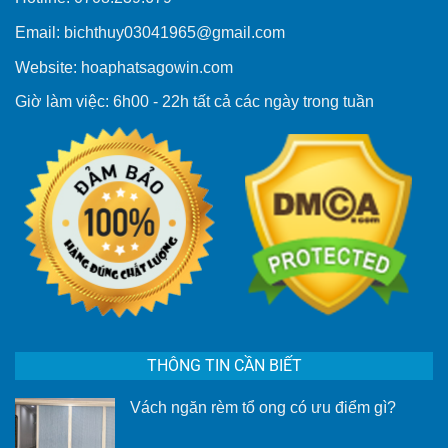
Email: bichthuy03041965@gmail.com
Website: hoaphatsagowin.com
Giờ làm việc: 6h00 - 22h tất cả các ngày trong tuần
THÔNG TIN CẦN BIẾT
Vách ngăn rèm tổ ong có ưu điểm gì?
Không
có