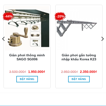
-44%
-20%
Giàn phơi thông minh
Giàn phơi gắn tường
SAGO SG006
nhập khẩu Korea K23
Giá
Giá
Giá
Giá
3.500.000
₫
1.950.000
₫
2.950.000
₫
2.350.000
₫
n
gốc
hiện
gốc
hiện
là:
tại
là:
tại
ĐẶT HÀNG
ĐẶT HÀNG
3.500.000₫.
là:
2.950.000₫.
là:
00.000₫.
1.950.000₫.
2.350