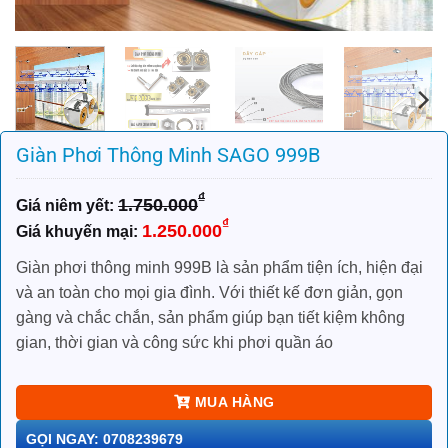
Giàn Phơi Thông Minh SAGO 999B
₫
1.750.000
Giá
Giá
₫
1.250.000
gốc
hiện
là:
tại
Giàn phơi thông minh 999B là sản phẩm tiện ích, hiện đại
1.750.000₫.
là:
và an toàn cho mọi gia đình. Với thiết kế đơn giản, gọn
1.250.000₫.
gàng và chắc chắn, sản phẩm giúp bạn tiết kiệm không
gian, thời gian và công sức khi phơi quần áo
MUA HÀNG
GỌI NGAY: 0708239679