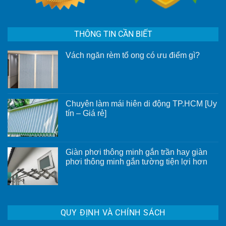
THÔNG TIN CẦN BIẾT
Vách ngăn rèm tổ ong có ưu điểm gì?
Không
có
bình
luận
ở
Vách
Chuyên làm mái hiên di động TP.HCM [Uy
ngăn
rèm
tín – Giá rẻ]
tổ
Không
ong
có
có
bình
ưu
luận
điểm
ở
gì?
Giàn phơi thông minh gắn trần hay giàn
Chuyên
phơi thông minh gắn tường tiện lợi hơn
làm
mái
Không
hiên
có
di
bình
động
luận
TP.HCM
ở
[Uy
Giàn
tín
QUY ĐỊNH VÀ CHÍNH SÁCH
phơi
–
thông
Giá
minh