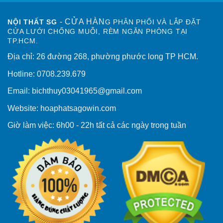
- CỬA HÀN
NỘI THẤT SG
G PHÂN PHỐI VÀ LẮP ĐẶT
CỬA LƯỚI CHỐNG MUỖI, RÈM NGĂN PHÒNG TẠI
TP.HCM.
Địa chỉ: 26 đường 268, phường phước long TP HCM.
Hotline: 0708.239.679
Email: bichthuy03041965@gmail.com
Website: hoaphatsagowin.com
Giờ làm việc: 6h00 - 22h tất cả các ngày trong tuần