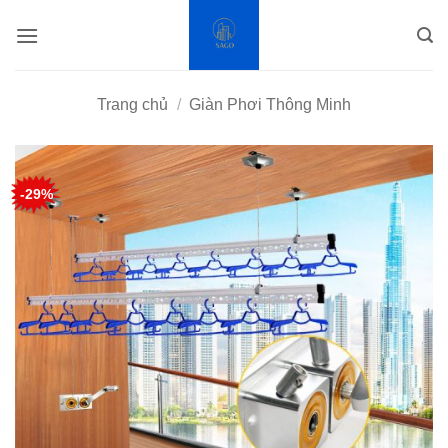
Bỏ
qua
nội
dung
Trang chủ
/
Giàn Phơi Thông Minh
-29%