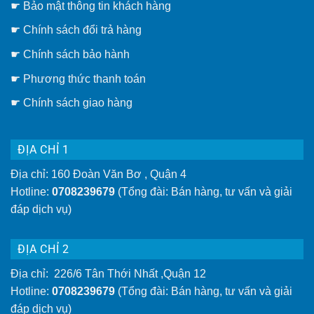
rẻ]
☛
Bảo mật thông tin khách hàng
gắn
trần
hay
☛
Chính sách đổi trả hàng
giàn
phơi
thông
☛ Chính sách bảo hành
minh
gắn
☛ Phương thức thanh toán
tường
tiện
lợi
☛
Chính sách giao hàng
hơn
ĐỊA CHỈ 1
Địa chỉ: 160 Đoàn Văn Bơ , Quận 4
Hotline:
0708239679
(Tổng đài: Bán hàng, tư vấn và giải
đáp dịch vụ)
ĐỊA CHỈ 2
Địa chỉ: 226/6 Tân Thới Nhất ,Quận 12
Hotline:
0708239679
(Tổng đài: Bán hàng, tư vấn và giải
đáp dịch vụ)