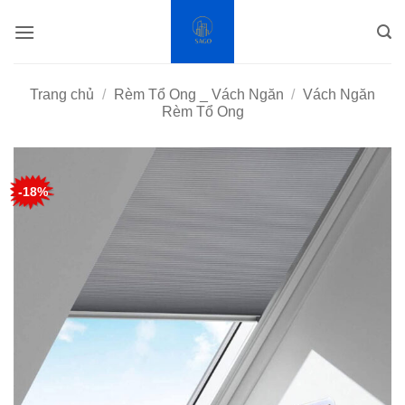
Bỏ
qua
nội
dung
Trang chủ
/
Rèm Tổ Ong _ Vách Ngăn
/
Vách Ngăn
Rèm Tổ Ong
-18%