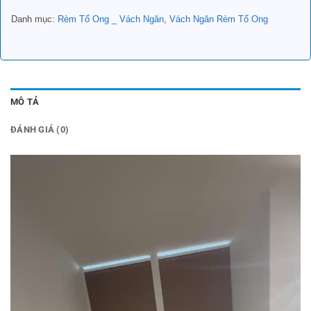
Danh mục:
Rèm Tổ Ong _ Vách Ngăn
,
Vách Ngăn Rèm Tổ Ong
MÔ TẢ
ĐÁNH GIÁ (0)
Trình
chơi
Video