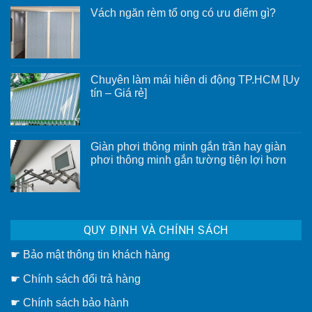
Vách ngăn rèm tổ ong có ưu điểm gì?
Không
có
bình
luận
ở
Vách
Chuyên làm mái hiên di động TP.HCM [Uy
ngăn
rèm
tín – Giá rẻ]
tổ
Không
ong
có
có
bình
ưu
luận
điểm
ở
gì?
Giàn phơi thông minh gắn trần hay giàn
Chuyên
phơi thông minh gắn tường tiện lợi hơn
làm
mái
Không
hiên
có
di
bình
động
luận
TP.HCM
ở
[Uy
Giàn
tín
QUY ĐỊNH VÀ CHÍNH SÁCH
phơi
–
thông
Giá
minh
rẻ]
☛
Bảo mật thông tin khách hàng
gắn
trần
hay
☛
Chính sách đổi trả hàng
giàn
phơi
thông
☛ Chính sách bảo hành
minh