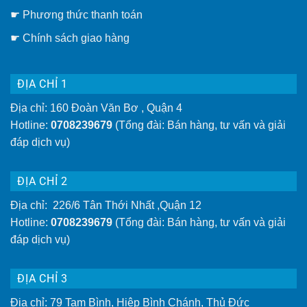
gắn
☛ Phương thức thanh toán
tường
tiện
lợi
☛
Chính sách giao hàng
hơn
ĐỊA CHỈ 1
Địa chỉ: 160 Đoàn Văn Bơ , Quận 4
Hotline:
0708239679
(Tổng đài: Bán hàng, tư vấn và giải
đáp dịch vụ)
ĐỊA CHỈ 2
Địa chỉ: 226/6 Tân Thới Nhất ,Quận 12
Hotline:
0708239679
(Tổng đài: Bán hàng, tư vấn và giải
đáp dịch vụ)
ĐỊA CHỈ 3
Địa chỉ: 79 Tam Bình, Hiệp Bình Chánh, Thủ Đức