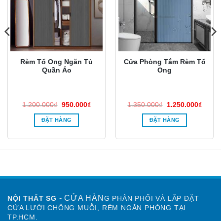
Rèm Tổ Ong Ngăn Tủ
Cửa Phòng Tắm Rèm Tổ
Quần Áo
Ong
Giá
Giá
Giá
Giá
1.200.000
₫
950.000
₫
1.350.000
₫
1.250.000
₫
gốc
hiện
gốc
hiện
là:
tại
là:
tại
ĐẶT HÀNG
ĐẶT HÀNG
1.200.000₫.
là:
1.350.000₫.
là:
00₫.
950.000₫.
1.250
- CỬA HÀN
NỘI THẤT SG
G PHÂN PHỐI VÀ LẮP ĐẶT
CỬA LƯỚI CHỐNG MUỖI, RÈM NGĂN PHÒNG TẠI
TP.HCM.