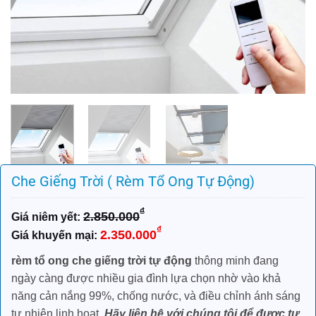
Che Giếng Trời ( Rèm Tổ Ong Tự Động)
₫
2.850.000
Giá
Giá
₫
2.350.000
gốc
hiện
là:
tại
rèm tổ ong che giếng trời tự động
thông minh đang
2.850.000₫.
là:
ngày càng được nhiều gia đình lựa chọn nhờ vào khả
2.350.000₫.
năng cản nắng 99%, chống nước, và điều chỉnh ánh sáng
tự nhiên linh hoạt.
Hãy liên hệ với chúng tôi để được tư