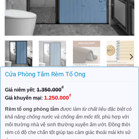
Cửa Phòng Tắm Rèm Tổ Ong
₫
1.350.000
Giá
Giá
₫
1.250.000
gốc
hiện
là:
tại
Rèm tổ ong phòng tắm
được làm từ chất liệu đặc biệt có
1.350.000₫.
là:
khả năng chống nước và chống ẩm mốc tốt
, phù hợp với
1.250.000₫.
môi trường nhà vệ sinh thường xuyên ẩm ướt. Đồng thời
rèm có độ che chắn tốt giúp tạo cảm giác thoải mái khi sử