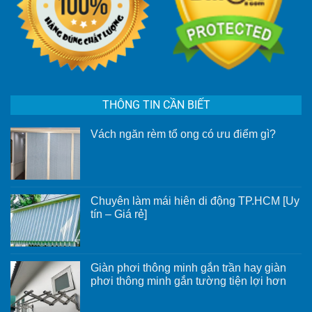
THÔNG TIN CẦN BIẾT
Vách ngăn rèm tổ ong có ưu điểm gì?
Không
có
bình
luận
ở
Vách
Chuyên làm mái hiên di động TP.HCM [Uy
ngăn
rèm
tín – Giá rẻ]
tổ
Không
ong
có
có
bình
ưu
luận
điểm
ở
gì?
Giàn phơi thông minh gắn trần hay giàn
Chuyên
phơi thông minh gắn tường tiện lợi hơn
làm
mái
Không
hiên
có
di