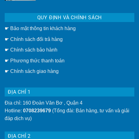
bình
động
luận
TP.HCM
ở
[Uy
Giàn
tín
QUY ĐỊNH VÀ CHÍNH SÁCH
phơi
–
thông
Giá
minh
rẻ]
☛
Bảo mật thông tin khách hàng
gắn
trần
hay
☛
Chính sách đổi trả hàng
giàn
phơi
thông
☛ Chính sách bảo hành
minh
gắn
☛ Phương thức thanh toán
tường
tiện
lợi
☛
Chính sách giao hàng
hơn
ĐỊA CHỈ 1
Địa chỉ: 160 Đoàn Văn Bơ , Quận 4
Hotline:
0708239679
(Tổng đài: Bán hàng, tư vấn và giải
đáp dịch vụ)
ĐỊA CHỈ 2