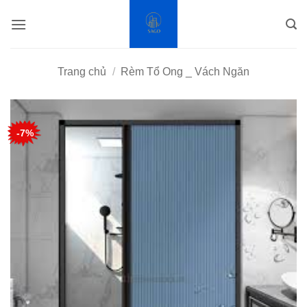
Bỏ
qua
nội
dung
Trang chủ
/
Rèm Tổ Ong _ Vách Ngăn
-7%