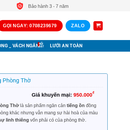
Bảo hành 3 - 7 năm
GỌI NGAY: 0708239679
ZALO
ONG _ VÁCH NGĂN
LƯỚI AN TOÀN
g Phòng Thờ
₫
950.000
hòng Thờ
là sản phẩm ngăn cản
tiếng ồn
đồng
c phòng khác nhưng vẫn mang sự hài hoà của màu
sự linh thiêng
vốn phải có của phòng thờ.