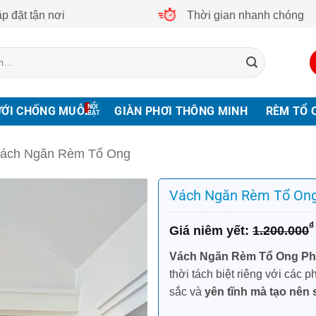
p đặt tận nơi
Thời gian nhanh chóng
ƯỚI CHỐNG MUỖI
GIÀN PHƠI THÔNG MINH
RÈM TỔ 
ách Ngăn Rèm Tổ Ong
Vách Ngăn Rèm Tổ On
Giá
Giá
₫
1.200.000
gốc
hiện
là:
tại
Vách Ngăn Rèm Tổ Ong P
1.200.000₫.
là:
thời tách biệt riêng với cá
950.000₫.
sắc và
yên tĩnh mà tạo nên 