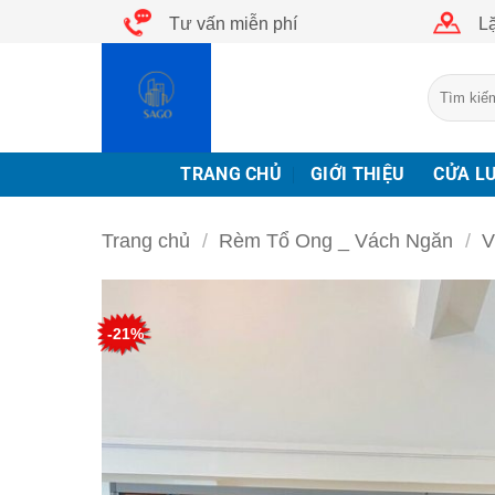
Bỏ
Tư vấn miễn phí
Lặ
qua
nội
Tìm
dung
kiếm:
TRANG CHỦ
GIỚI THIỆU
CỬA L
Trang chủ
/
Rèm Tổ Ong _ Vách Ngăn
/
V
-21%