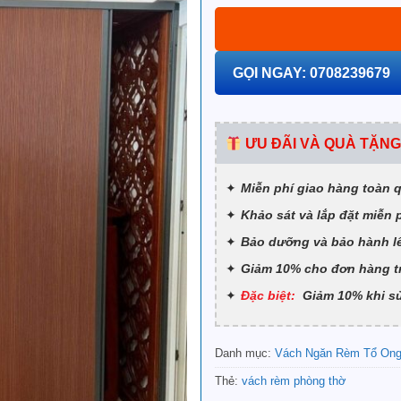
GỌI NGAY: 0708239679
ƯU ĐÃI VÀ QUÀ TẶNG
Miễn phí giao hàng toàn 
Khảo sát và lắp đặt miễn 
Bảo dưỡng và bảo hành l
Giảm 10% cho đơn hàng t
Đặc biệt:
Giảm 10% khi sử
Danh mục:
Vách Ngăn Rèm Tổ On
Thẻ:
vách rèm phòng thờ