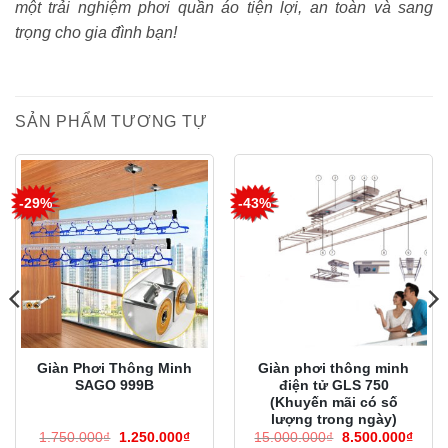
một trải nghiệm phơi quần áo tiện lợi, an toàn và sang
trọng cho gia đình bạn!
SẢN PHẨM TƯƠNG TỰ
-29%
-43%
Giàn Phơi Thông Minh
Giàn phơi thông minh
SAGO 999B
điện tử GLS 750
(Khuyến mãi có số
lượng trong ngày)
Giá
Giá
Giá
Giá
1.750.000
₫
1.250.000
₫
15.000.000
₫
8.500.000
₫