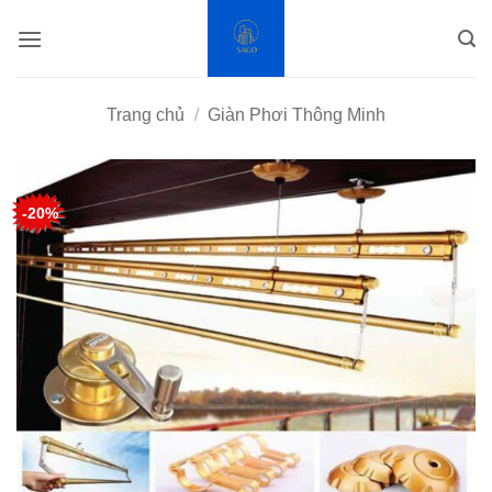
Bỏ
qua
nội
dung
Trang chủ
/
Giàn Phơi Thông Minh
-20%