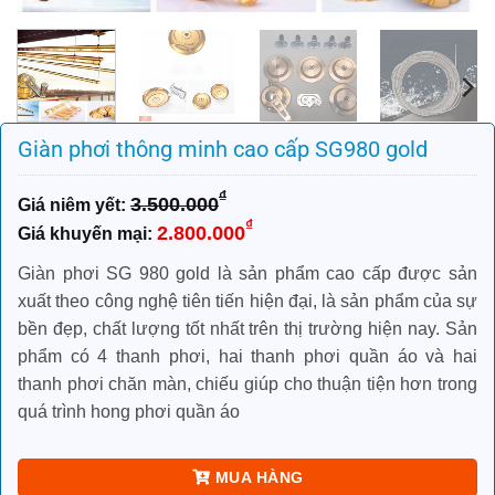
Giàn phơi thông minh cao cấp SG980 gold
₫
3.500.000
Giá
Giá
₫
2.800.000
gốc
hiện
là:
tại
Giàn phơi SG 980 gold là sản phẩm cao cấp được sản
3.500.000₫.
là:
xuất theo công nghệ tiên tiến hiện đại, là sản phẩm của sự
2.800.000₫.
bền đẹp, chất lượng tốt nhất trên thị trường hiện nay. Sản
phẩm có 4 thanh phơi, hai thanh phơi quần áo và hai
thanh phơi chăn màn, chiếu giúp cho thuận tiện hơn trong
quá trình hong phơi quần áo
MUA HÀNG