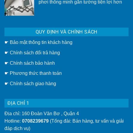
phơi thông minh gắn tường tiện lợi hơn
làm
mái
Không
hiên
có
di
bình
động
luận
TP.HCM
ở
[Uy
Giàn
tín
QUY ĐỊNH VÀ CHÍNH SÁCH
phơi
–
thông
Giá
minh
rẻ]
☛
Bảo mật thông tin khách hàng
gắn
trần
hay
☛
Chính sách đổi trả hàng
giàn
phơi
thông
☛ Chính sách bảo hành
minh
gắn
☛ Phương thức thanh toán
tường
tiện
lợi
☛
Chính sách giao hàng
hơn
ĐỊA CHỈ 1
Địa chỉ: 160 Đoàn Văn Bơ , Quận 4
Hotline:
0708239679
(Tổng đài: Bán hàng, tư vấn và giải
đáp dịch vụ)