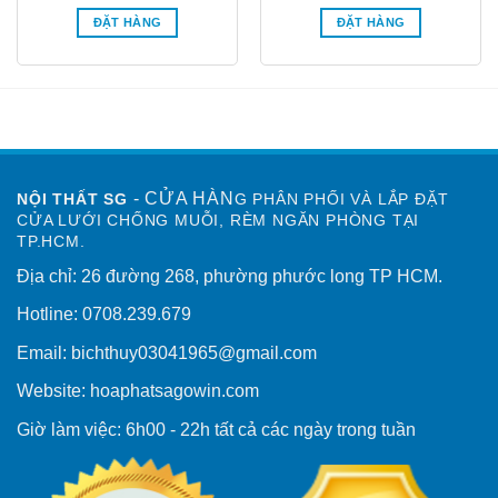
n
gốc
hiện
gốc
hiện
là:
tại
là:
tại
ĐẶT HÀNG
ĐẶT HÀNG
1.750.000₫.
là:
15.000.000₫.
là:
00.000₫.
1.250.000₫.
8.500
- CỬA HÀN
NỘI THẤT SG
G PHÂN PHỐI VÀ LẮP ĐẶT
CỬA LƯỚI CHỐNG MUỖI, RÈM NGĂN PHÒNG TẠI
TP.HCM.
Địa chỉ: 26 đường 268, phường phước long TP HCM.
Hotline: 0708.239.679
Email: bichthuy03041965@gmail.com
Website: hoaphatsagowin.com
Giờ làm việc: 6h00 - 22h tất cả các ngày trong tuần