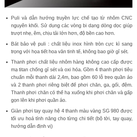
Puli và dẫn hướng truyền lực chế tạo từ nhôm CNC
nguyên khối. Sử dụng các vòng bi dạng dòng dọc giúp
trượt nhẹ, êm, chịu tải lớn hơn, độ bền cao hơn.
Bát bảo vệ puli : chất liệu inox hình tròn cực kì sang
trọng với họa tiết hoa văn tinh tế, không bao giờ gỉ sét.
Thanh phơi chất liệu nhôm hàng không cao cấp được
mạ titan chống gỉ sét và oxi hóa. Gồm 4 thanh phơi tiêu
chuẩn mỗi thanh dài 2,4m, bao gồm 60 lỗ treo quần áo
và 2 thanh phơi riêng biệt để phơi chăn, ga, gối, đệm.
Thanh phơi chăn có thể hạ xuống khi phơi chăn và gấp
gọn lên khi phơi quần áo.
Giàn phơi tay quay hệ 4 thanh màu vàng SG 980 được
tối ưu hoá tính năng cho từng chi tiết (bộ tời, tay quay,
hướng dẫn định vị)