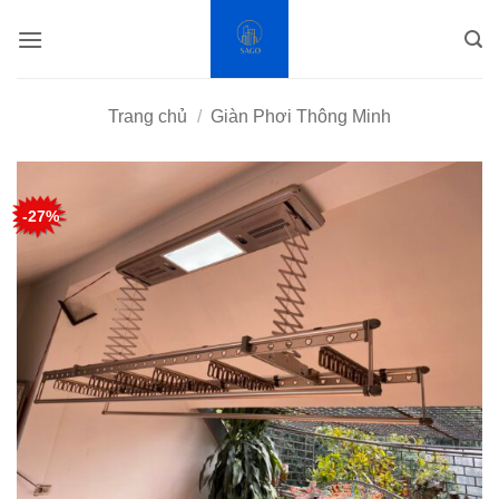
Bỏ
qua
nội
dung
Trang chủ
/
Giàn Phơi Thông Minh
-27%