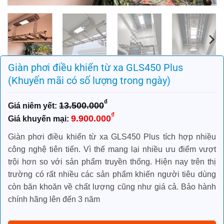
Giàn phơi điều khiển từ xa GLS450 Plus
(Khuyến mãi có số lượng trong ngày)
₫
13.500.000
Giá
Giá
₫
9.900.000
gốc
hiện
là:
tại
Giàn phơi điều khiển từ xa GLS450 Plus tích hợp nhiều
13.500.000₫.
là:
công nghệ tiên tiến. Vì thế mang lại nhiều ưu điểm vượt
9.900.000₫.
trội hơn so với sản phẩm truyền thống. Hiện nay trên thị
trường có rất nhiều các sản phẩm khiến người tiêu dùng
còn băn khoăn về chất lượng cũng như giá cả. Bảo hành
chính hãng lên đến 3 năm