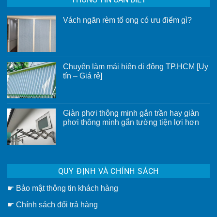
Vách ngăn rèm tổ ong có ưu điểm gì?
Không
có
bình
luận
ở
Vách
Chuyên làm mái hiên di động TP.HCM [Uy
ngăn
rèm
tín – Giá rẻ]
tổ
Không
ong
có
có
bình
ưu
luận
điểm
ở
gì?
Giàn phơi thông minh gắn trần hay giàn
Chuyên
phơi thông minh gắn tường tiện lợi hơn
làm
mái
Không
hiên
có
di
bình
động
luận
TP.HCM
ở
[Uy
Giàn
tín
QUY ĐỊNH VÀ CHÍNH SÁCH
phơi
–
thông
Giá
minh
rẻ]
☛
Bảo mật thông tin khách hàng
gắn
trần
hay
☛
Chính sách đổi trả hàng
giàn
phơi