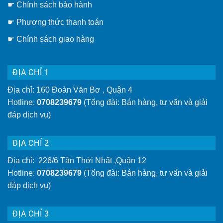
thông
☛ Chính sách bảo hành
minh
gắn
☛ Phương thức thanh toán
tường
tiện
lợi
☛
Chính sách giao hàng
hơn
ĐỊA CHỈ 1
Địa chỉ: 160 Đoàn Văn Bơ , Quận 4
Hotline:
0708239679
(Tổng đài: Bán hàng, tư vấn và giải
đáp dịch vụ)
ĐỊA CHỈ 2
Địa chỉ: 226/6 Tân Thới Nhất ,Quận 12
Hotline:
0708239679
(Tổng đài: Bán hàng, tư vấn và giải
đáp dịch vụ)
ĐỊA CHỈ 3