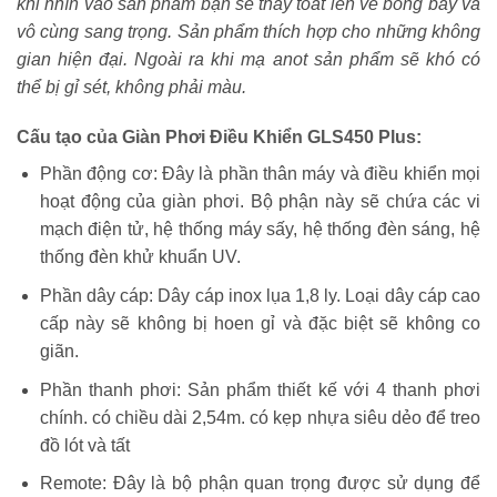
khi nhìn vào sản phẩm bạn sẽ thấy toát lên vẻ bóng bẩy và
vô cùng sang trọng. Sản phẩm thích hợp cho những không
gian hiện đại. Ngoài ra khi mạ anot sản phẩm sẽ khó có
thể bị gỉ sét, không phải màu.
Cấu tạo của Giàn Phơi Điều Khiển GLS450 Plus:
Phần động cơ: Đây là phần thân máy và điều khiển mọi
hoạt động của giàn phơi. Bộ phận này sẽ chứa các vi
mạch điện tử, hệ thống máy sấy, hệ thống đèn sáng, hệ
thống đèn khử khuẩn UV.
Phần dây cáp: Dây cáp inox lụa 1,8 ly. Loại dây cáp cao
cấp này sẽ không bị hoen gỉ và đặc biệt sẽ không co
giãn.
Phần thanh phơi: Sản phẩm thiết kế với 4 thanh phơi
chính. có chiều dài 2,54m. có kẹp nhựa siêu dẻo để treo
đồ lót và tất
Remote: Đây là bộ phận quan trọng được sử dụng để