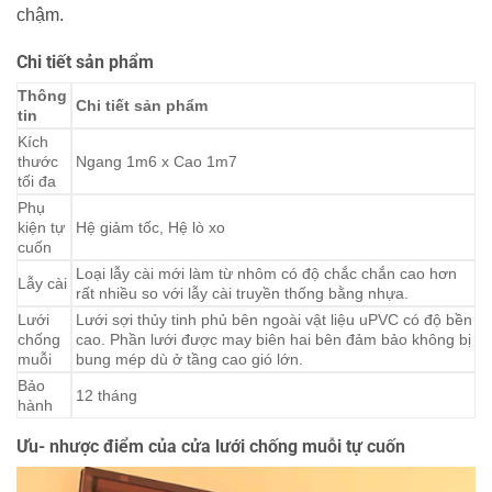
chậm.
Chi tiết sản phẩm
Thông
Chi tiết sản phẩm
tin
Kích
thước
Ngang 1m6 x Cao 1m7
tối đa
Phụ
kiện tự
Hệ giảm tốc, Hệ lò xo
cuốn
Loại lẫy cài mới làm từ nhôm có độ chắc chắn cao hơn
Lẫy cài
rất nhiều so với lẫy cài truyền thống bằng nhựa.
Lưới
Lưới sợi thủy tinh phủ bên ngoài vật liệu uPVC có độ bền
chống
cao. Phần lưới được may biên hai bên đảm bảo không bị
muỗi
bung mép dù ở tầng cao gió lớn.
Bảo
12 tháng
hành
Ưu- nhược điểm của cửa lưới chống muỗi tự cuốn