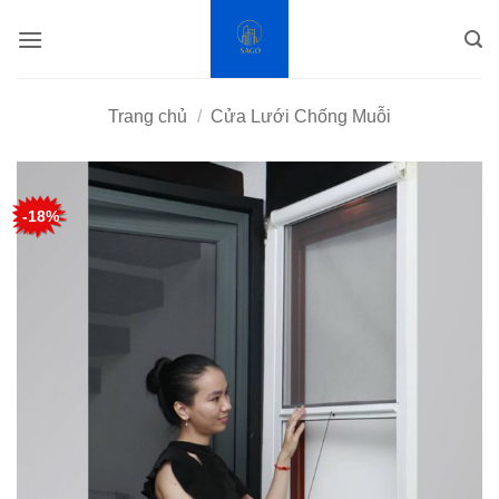
Bỏ
qua
nội
dung
Trang chủ
/
Cửa Lưới Chống Muỗi
-18%