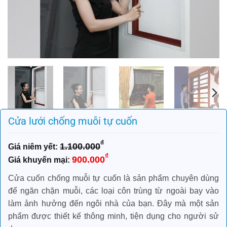
Cửa lưới chống muỗi tự cuốn
₫
1.100.000
Giá
Giá
₫
900.000
gốc
hiện
là:
tại
Cửa cuốn chống muỗi tự cuốn là sản phẩm chuyên dùng
1.100.000₫.
là:
để ngăn chặn muỗi, các loại côn trùng từ ngoài bay vào
900.000₫.
làm ảnh hưởng đến ngôi nhà của bạn. Đây mà một sản
phẩm được thiết kế thông minh, tiện dụng cho người sử