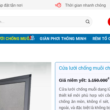
p đặt tận nơi
Thời gian nhanh chóng
ƯỚI CHỐNG MUỖI
GIÀN PHƠI THÔNG MINH
RÈM TỔ 
Cửa lưới chống muỗi c
Giá
Giá
₫
1.150.000
gốc
hiện
là:
tại
Cửa lưới chống muỗi dạng lù
1.150.000₫.
là:
thiết kế mới phù hợp với c
900.000₫.
chống ăn mòn, không rỉ sét
ngoài, và đặc biệt là không bị