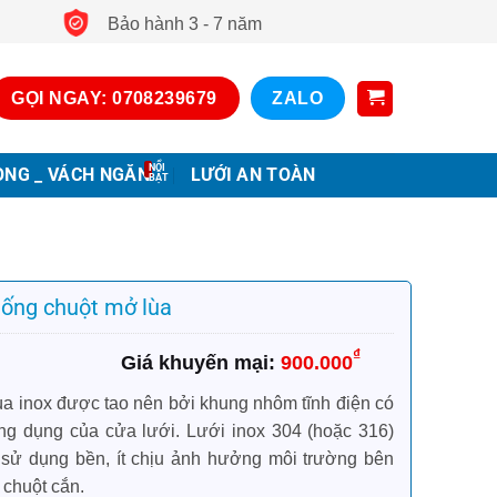
Bảo hành 3 - 7 năm
GỌI NGAY: 0708239679
ZALO
ONG _ VÁCH NGĂN
LƯỚI AN TOÀN
hống chuột mở lùa
₫
900.000
a inox được tao nên bởi khung nhôm tĩnh điện có
ông dụng của cửa lưới. Lưới inox 304 (hoặc 316)
, sử dụng bền, ít chịu ảnh hưởng môi trường bên
 chuột cắn.