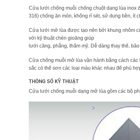
Cửa lưới chống muỗi chống chuột dạng lùa inox đ
316) chống ăn mòn, không rỉ sét, sử dụng bền, ít 
Cửa lưới mở lùa được tạo nên bởi khung nhôm có 
với kỹ thuật chèn gioăng giúp
lưới căng, phẳng, thẩm mỹ. Dễ dàng thay thế, bảo 
Cửa chống muỗi mở lùa vận hành bằng cách các bán
sắc có thể sơn các loại màu khác nhau để phù hợp
THÔNG SỐ KỸ THUẬT
Cửa lưới chống muỗi dạng mở lùa gồm các bộ ph