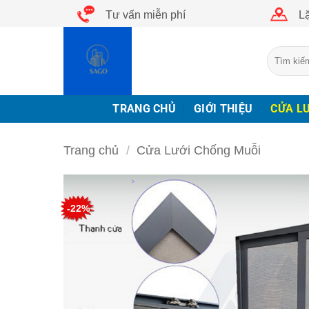
Bỏ
Tư vấn miễn phí
Lặ
qua
nội
Tìm
dung
kiếm:
TRANG CHỦ
GIỚI THIỆU
CỬA L
Trang chủ
/
Cửa Lưới Chống Muỗi
-22%