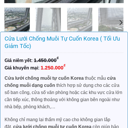
Cửa Lưới Chống Muỗi Tự Cuốn Korea ( Tối Ưu
Giảm Tốc)
₫
1.450.000
Giá
Giá
₫
1.250.000
gốc
hiện
là:
tại
Cửa lưới chống muỗi tự cuốn Korea
thuộc mẫu
cửa
1.450.000₫.
là:
chống muỗi dạng cuốn
thích hợp sử dụng cho các cửa
1.250.000₫.
sổ ban công, cửa sổ văn phòng hoặc các khu vực cửa lớn
cần tiếp xúc, thông thoáng với không gian bên ngoài như
nhà bếp, phòng khách,…
Không chỉ mang lại thẩm mỹ cao cho không gian lắp
đặt,
cửa lưới chống muỗi tự cuốn Korea
còn giúp bảo