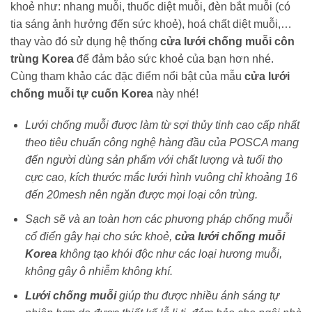
khoẻ như: nhang muỗi, thuốc diệt muỗi, đèn bắt muỗi (có
tia sáng ảnh hưởng đến sức khoẻ), hoá chất diệt muỗi,…
thay vào đó sử dụng hệ thống
cửa lưới chống muỗi côn
trùng Korea
để đảm bảo sức khoẻ của bạn hơn nhé.
Cùng tham khảo các đặc điểm nổi bật của mẫu
cửa lưới
chống muỗi tự cuốn Korea
này nhé!
Lưới chống muỗi được làm từ sợi thủy tinh cao cấp nhất
theo tiêu chuẩn công nghệ hàng đầu của POSCA mang
đến người dùng sản phẩm với chất lượng và tuổi thọ
cực cao, kích thước mắc lưới hình vuông chỉ khoảng 16
đến 20mesh nên ngăn được mọi loại côn trùng.
Sạch sẽ và an toàn hơn các phương pháp chống muỗi
cổ điển gây hại cho sức khoẻ,
cửa lưới chống muỗi
Korea
không tạo khói độc như các loại hương muỗi,
không gây ô nhiễm không khí.
Lưới chống muỗi
giúp thu được nhiều ánh sáng tự