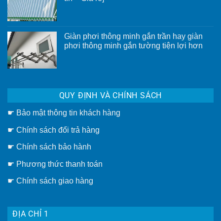
tổ
Không
ong
có
có
bình
ưu
luận
điểm
ở
gì?
Giàn phơi thông minh gắn trần hay giàn
Chuyên
phơi thông minh gắn tường tiện lợi hơn
làm
mái
Không
hiên
có
di
bình
động
luận
TP.HCM
ở
[Uy
Giàn
tín
QUY ĐỊNH VÀ CHÍNH SÁCH
phơi
–
thông
Giá
minh
rẻ]
☛
Bảo mật thông tin khách hàng
gắn
trần
hay
☛
Chính sách đổi trả hàng
giàn
phơi
thông
☛ Chính sách bảo hành
minh
gắn
☛ Phương thức thanh toán
tường
tiện
lợi
☛
Chính sách giao hàng
hơn
ĐỊA CHỈ 1