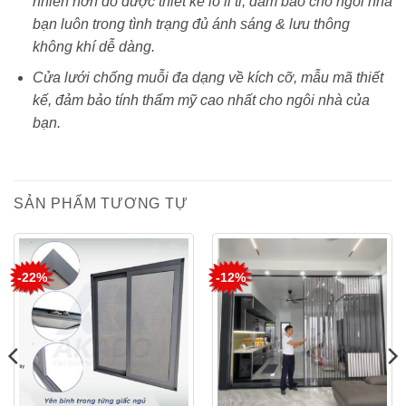
nhiên hơn do được thiết kế lỗ li ti, đảm bảo cho ngôi nhà
bạn luôn trong tình trạng đủ ánh sáng & lưu thông
không khí dễ dàng.
Cửa lưới chống muỗi đa dạng về kích cỡ, mẫu mã thiết
kế, đảm bảo tính thẩm mỹ cao nhất cho ngôi nhà của
bạn.
SẢN PHẨM TƯƠNG TỰ
-22%
-12%