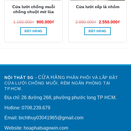
Cửa lưới chống muỗi
Cửa lưới xếp lá nhôm
chống chuột mở lùa
Giá
Giá
Giá
Giá
1.150.000
₫
900.000
₫
2.890.000
₫
2.550.000
₫
gốc
hiện
gốc
hiện
là:
tại
là:
tại
ĐẶT HÀNG
ĐẶT HÀNG
1.150.000₫.
là:
2.890.000₫.
là:
0.000₫.
900.000₫.
2.550
- CỬA HÀN
NỘI THẤT SG
G PHÂN PHỐI VÀ LẮP ĐẶT
CỬA LƯỚI CHỐNG MUỖI, RÈM NGĂN PHÒNG TẠI
TP.HCM.
Địa chỉ: 26 đường 268, phường phước long TP HCM.
Hotline: 0708.239.679
Email: bichthuy03041965@gmail.com
Website: hoaphatsagowin.com