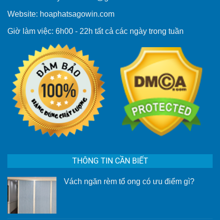
Website: hoaphatsagowin.com
Giờ làm việc: 6h00 - 22h tất cả các ngày trong tuần
THÔNG TIN CẦN BIẾT
Vách ngăn rèm tổ ong có ưu điểm gì?
Không
có
bình
luận
ở