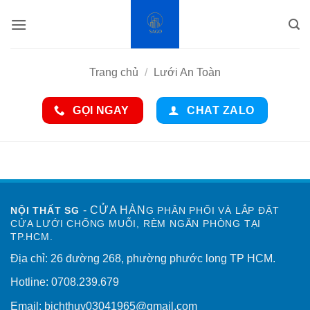
Bỏ
qua
nội
dung
Trang chủ
/
Lưới An Toàn
GỌI NGAY
CHAT ZALO
- CỬA HÀN
NỘI THẤT SG
G PHÂN PHỐI VÀ LẮP ĐẶT
CỬA LƯỚI CHỐNG MUỖI, RÈM NGĂN PHÒNG TẠI
TP.HCM.
Địa chỉ: 26 đường 268, phường phước long TP HCM.
Hotline: 0708.239.679
Email: bichthuy03041965@gmail.com