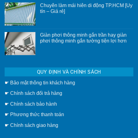
Vách
Chuyên làm mái hiên di động TP.HCM [Uy
ngăn
rèm
tín – Giá rẻ]
tổ
Không
ong
có
có
bình
ưu
luận
điểm
ở
gì?
Giàn phơi thông minh gắn trần hay giàn
Chuyên
phơi thông minh gắn tường tiện lợi hơn
làm
mái
Không
hiên
có
di
bình
động
luận
TP.HCM
ở
[Uy
Giàn
tín
QUY ĐỊNH VÀ CHÍNH SÁCH
phơi
–
thông
Giá
minh
rẻ]
☛
Bảo mật thông tin khách hàng
gắn
trần
hay
☛
Chính sách đổi trả hàng
giàn
phơi
thông
☛ Chính sách bảo hành
minh
gắn
☛ Phương thức thanh toán
tường
tiện
lợi
☛
Chính sách giao hàng
hơn