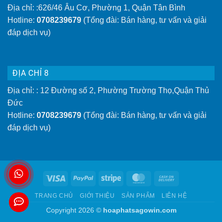
Địa chỉ: :626/46 Âu Cơ, Phường 1, Quận Tân Bình
Hotline:
0708239679
(Tổng đài: Bán hàng, tư vấn và giải
đáp dịch vụ)
ĐỊA CHỈ 8
Địa chỉ: : 12 Đường số 2, Phường Trường Thọ,Quận Thủ
Đức
Hotline:
0708239679
(Tổng đài: Bán hàng, tư vấn và giải
đáp dịch vụ)
Visa
PayPal
Stripe
MasterCard
Cash
On
TRANG CHỦ
GIỚI THIỆU
SẢN PHẨM
LIÊN HỆ
Delivery
Copyright 2026 ©
hoaphatsagowin.com