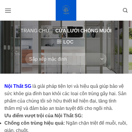
Bỏ
qua
nội
dung
TRANG CHỦ
/
CỬA LƯỚI CHỐNG MUỖI
LỌC
Nội Thất SG
là giải pháp tiện lợi và hiệu quả giúp bảo vệ
sức khỏe gia đình bạn khỏi các loại côn trùng gây hại. Sản
phẩm của chúng tôi sở hữu thiết kế hiện đại, tăng tính
thẩm mỹ và đảm bảo an toàn tuyệt đối cho ngôi nhà.
Ưu điểm vượt trội của Nội Thất SG:
Chống côn trùng hiệu quả:
Ngăn chặn triệt để muỗi, ruồi,
gián, chuột.