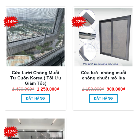
-14%
-22%
Cửa Lưới Chống Muỗi
Cửa lưới chống muỗi
Tự Cuốn Korea ( Tối Ưu
chống chuột mở lùa
Giảm Tốc)
Giá
Giá
Giá
Giá
1.450.000
₫
1.250.000
₫
1.150.000
₫
900.000
₫
gốc
hiện
gốc
hiện
là:
tại
là:
tại
ĐẶT HÀNG
ĐẶT HÀNG
1.450.000₫.
là:
1.150.000₫.
là:
1.250.000₫.
900.00
-12%