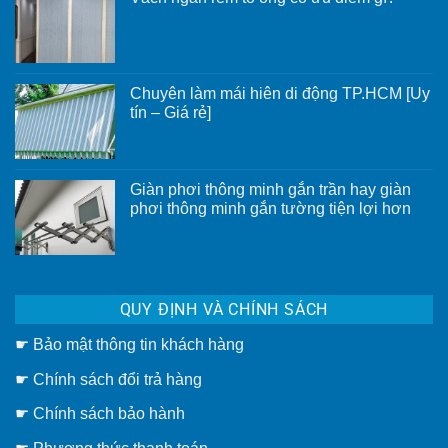
Không
có
bình
luận
ở
Vách
Chuyên làm mái hiên di động TP.HCM [Uy
ngăn
rèm
tín – Giá rẻ]
tổ
Không
ong
có
có
bình
ưu
luận
điểm
ở
gì?
Giàn phơi thông minh gắn trần hay giàn
Chuyên
phơi thông minh gắn tường tiện lợi hơn
làm
mái
Không
hiên
có
di
bình
động
luận
TP.HCM
ở
[Uy
Giàn
tín
QUY ĐỊNH VÀ CHÍNH SÁCH
phơi
–
thông
Giá
minh
rẻ]
☛
Bảo mật thông tin khách hàng
gắn
trần
hay
☛
Chính sách đổi trả hàng
giàn
phơi
thông
☛ Chính sách bảo hành
minh
gắn