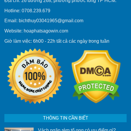
Địa chỉ: 26 đường 268, phường phước long TP HCM.
Hotline: 0708.239.679
Email: bichthuy03041965@gmail.com
Website: hoaphatsagowin.com
Giờ làm việc: 6h00 - 22h tất cả các ngày trong tuần
THÔNG TIN CẦN BIẾT
Vách ngăn rèm tổ ong có ưu điểm gì?