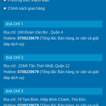
☛ Phương thức thanh toán
tường
tiện
lợi
☛
Chính sách giao hàng
hơn
ĐỊA CHỈ 1
Địa chỉ: 160 Đoàn Văn Bơ , Quận 4
Hotline:
0708239679
(Tổng đài: Bán hàng, tư vấn và giải
đáp dịch vụ)
ĐỊA CHỈ 2
Địa chỉ: 226/6 Tân Thới Nhất ,Quận 12
Hotline:
0708239679
(Tổng đài: Bán hàng, tư vấn và giải
đáp dịch vụ)
ĐỊA CHỈ 3
Địa chỉ: 79 Tam Bình, Hiệp Bình Chánh, Thủ Đức
Hotline:
0708239679
(Tổng đài: Bán hàng, tư vấn và giải