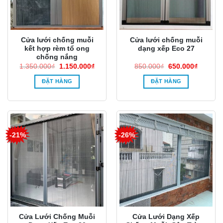
Cửa lưới chống muỗi
Cửa lưới chống muỗi
kết hợp rèm tổ ong
dạng xếp Eco 27
chống nắng
Giá
Giá
Giá
Giá
1.350.000
₫
1.150.000
₫
850.000
₫
650.000
₫
gốc
hiện
gốc
hiện
là:
tại
là:
tại
ĐẶT HÀNG
ĐẶT HÀNG
1.350.000₫.
là:
850.000₫.
là:
1.150.000₫.
650.000
-21%
-26%
Cửa Lưới Chống Muỗi
Cửa Lưới Dạng Xếp