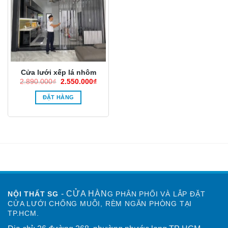
Cửa lưới xếp lá nhôm
Giá
Giá
2.890.000
₫
2.550.000
₫
gốc
hiện
là:
tại
ĐẶT HÀNG
2.890.000₫.
là:
2.550.000₫.
- CỬA HÀN
NỘI THẤT SG
G PHÂN PHỐI VÀ LẮP ĐẶT
CỬA LƯỚI CHỐNG MUỖI, RÈM NGĂN PHÒNG TẠI
TP.HCM.