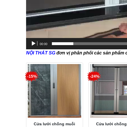
00:00
NỘI THÁT SG
đơn vị phân phối các sản phẩm 
-15%
-24%
Cửa lưới chống muỗi
Cửa lưới chống