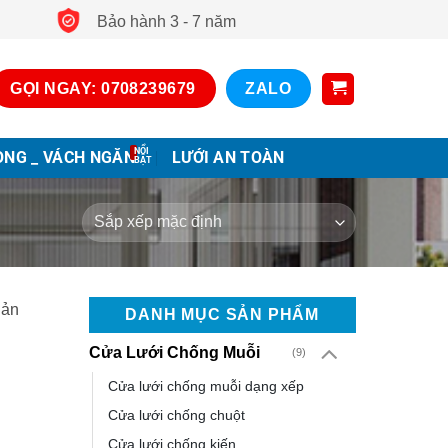
Bảo hành 3 - 7 năm
GỌI NGAY: 0708239679
ZALO
ONG _ VÁCH NGĂN
LƯỚI AN TOÀN
Sản
DANH MỤC SẢN PHẨM
Cửa Lưới Chống Muỗi
(9)
Cửa lưới chống muỗi dạng xếp
Cửa lưới chống chuột
Cửa lưới chống kiến