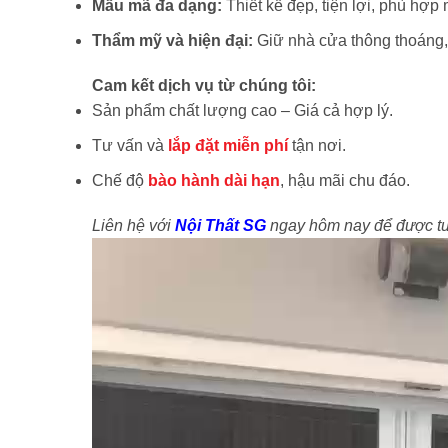
Mẫu mã đa dạng:
Thiết kế đẹp, tiện lợi, phù hợp
Thẩm mỹ và hiện đại:
Giữ nhà cửa thông thoáng,
Cam kết dịch vụ từ chúng tôi:
Sản phẩm chất lượng cao – Giá cả hợp lý.
Tư vấn và
lắp đặt miễn phí
tận nơi.
Chế độ
bào hành dài hạn
, hậu mãi chu đáo.
Liên hệ với
Nội Thất SG
ngay hôm nay để được tư 
Trình
chơi
Video