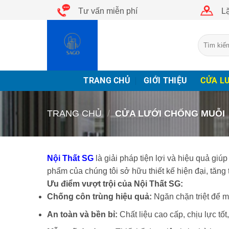
Bỏ
Tư vấn miễn phí
Lặ
qua
nội
Tìm
dung
kiếm:
TRANG CHỦ
GIỚI THIỆU
CỬA L
TRANG CHỦ
/
CỬA LƯỚI CHỐNG MUỖI
Nội Thất SG
là giải pháp tiện lợi và hiệu quả giú
phẩm của chúng tôi sở hữu thiết kế hiện đại, tăng
Ưu điểm vượt trội của Nội Thất SG:
Chống côn trùng hiệu quả:
Ngăn chặn triệt để mu
An toàn và bền bỉ:
Chất liệu cao cấp, chịu lực tốt