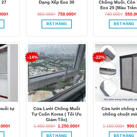
 27
Dạng Xếp Eco 30
Chống Muỗi, Côn
Eco 25 [Màu Trắn
Giá
Giá
Giá
Giá
000
₫
950.000
₫
750.000
₫
740.000
₫
550.0
hiện
gốc
hiện
gốc
tại
là:
tại
là:
ĐẶT HÀNG
ĐẶT HÀNG
000₫.
là:
950.000₫.
là:
740.0
650.000₫.
750.000₫.
-14%
-22%
muỗi tự
Cửa Lưới Chống Muỗi
Cửa lưới chống 
Tự Cuốn Korea ( Tối Ưu
chống chuột mở
Giảm Tốc)
Giá
Giá
Giá
Giá
.000
₫
1.450.000
₫
1.250.000
₫
1.150.000
₫
900.
hiện
gốc
hiện
gốc
tại
là:
tại
là:
ĐẶT HÀNG
ĐẶT HÀNG