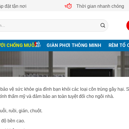
p đặt tận nơi
Thời gian nhanh chóng
ƯỚI CHỐNG MUỖI
GIÀN PHƠI THÔNG MINH
RÈM TỔ 
p bảo vệ sức khỏe gia đình bạn khỏi các loại côn trùng gây hại. 
 tính thẩm mỹ và đảm bảo an toàn tuyệt đối cho ngôi nhà.
ỗi, ruồi, gián, chuột.
, độ bền cao.